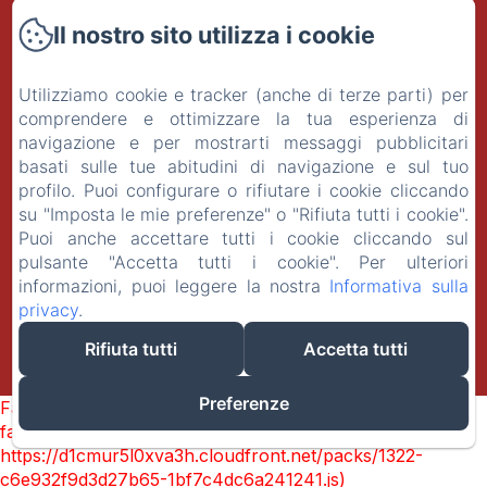
Il nostro sito utilizza i cookie
Camere
Contatti
Utilizziamo cookie e tracker (anche di terze parti) per
comprendere e ottimizzare la tua esperienza di
navigazione e per mostrarti messaggi pubblicitari
Informativa Privacy
basati sulle tue abitudini di navigazione e sul tuo
profilo. Puoi configurare o rifiutare i cookie cliccando
Note legali
su "Imposta le mie preferenze" o "Rifiuta tutti i cookie".
Puoi anche accettare tutti i cookie cliccando sul
Informazioni sui cookie
pulsante "Accetta tutti i cookie". Per ulteriori
informazioni, puoi leggere la nostra
Informativa sulla
privacy
.
EN
IT
DE
Rifiuta tutti
Accetta tutti
Funziona con Amenitiz
Preferenze
Failed to load BookingEngine/index: Loading chunk 1322
failed. (missing:
https://d1cmur5l0xva3h.cloudfront.net/packs/1322-
c6e932f9d3d27b65-1bf7c4dc6a241241.js)