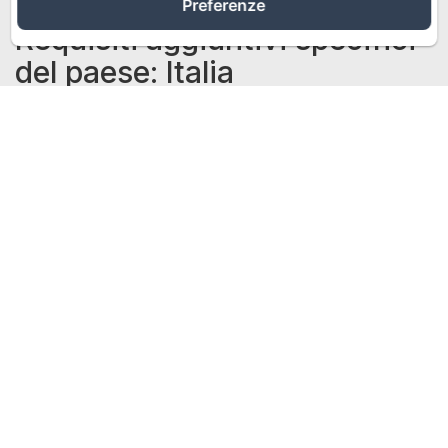
Telefono: +393207206041
Preferenze
Requisiti aggiuntivi specifici
del paese: Italia
Autorità di vigilanza:
Nome dell'autorità:
Dettagli di contatto:
Informazioni chiare sui prezzi:
Tutti i prezzi dei
servizi devono indicare chiaramente se sono
incluse tasse, costi di consegna ed elementi
aggiuntivi
Attività consentite:
Dettagli delle attività
autorizzate per i consumatori e i destinatari del
servizio
Informazioni sulla licenza:
Informazioni sulla
contrattazione elettronica
Procedure di prenotazione:
Fasi di conclusione del contratto: Devono essere