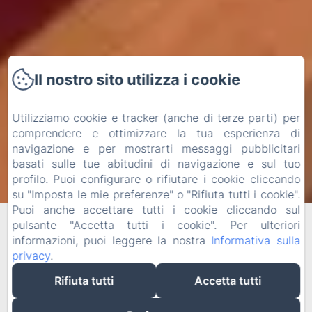
Il nostro sito utilizza i cookie
Utilizziamo cookie e tracker (anche di terze parti) per
comprendere e ottimizzare la tua esperienza di
navigazione e per mostrarti messaggi pubblicitari
basati sulle tue abitudini di navigazione e sul tuo
profilo. Puoi configurare o rifiutare i cookie cliccando
su "Imposta le mie preferenze" o "Rifiuta tutti i cookie".
Informazioni Legali
Puoi anche accettare tutti i cookie cliccando sul
pulsante "Accetta tutti i cookie". Per ulteriori
Proprietario del sito web:
informazioni, puoi leggere la nostra
Informativa sulla
Nome: Giulio Aresta
privacy
.
Indirizzo: 73100, Via Nicola Cataldi 25, LECCE,
Rifiuta tutti
Accetta tutti
Italia
Email:
info@residenzapizziniaco.it