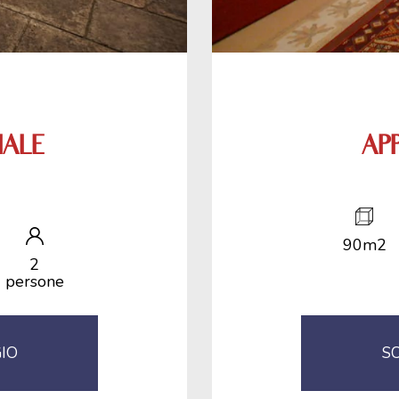
IALE
AP
90m2
2
persone
GIO
SC