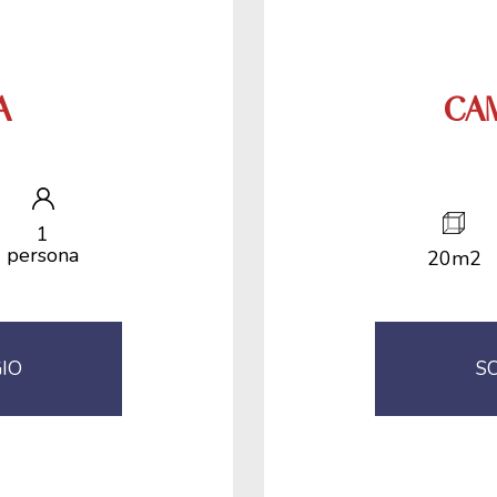
A
CAM
1
persona
20m2
GIO
SC